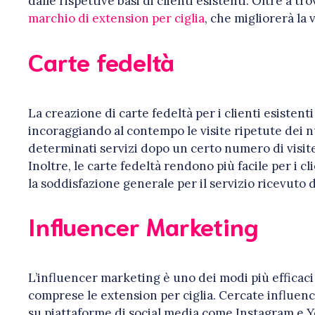
dalle rispettive basi di clienti esistenti. Oltre a 
marchio di extension per ciglia
, che migliorerà la
Carte fedeltà
La creazione di carte fedeltà per i clienti esistent
incoraggiando al contempo le visite ripetute dei nu
determinati servizi dopo un certo numero di visit
Inoltre, le carte fedeltà rendono più facile per i c
la soddisfazione generale per il servizio ricevuto 
Influencer Marketing
L’influencer marketing è uno dei modi più efficaci
comprese le extension per ciglia. Cercate influen
su piattaforme di social media come Instagram e 