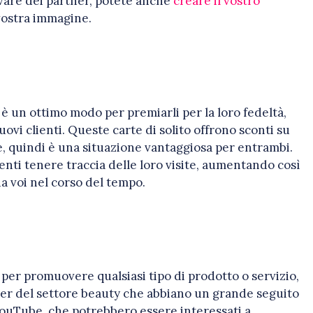
trovare dei partner, potete anche
creare il vostro
 vostra immagine.
i è un ottimo modo per premiarli per la loro fedeltà,
ovi clienti. Queste carte di solito offrono sconti su
e, quindi è una situazione vantaggiosa per entrambi.
lienti tenere traccia delle loro visite, aumentando così
da voi nel corso del tempo.
 per promuovere qualsiasi tipo di prodotto o servizio,
cer del settore beauty che abbiano un grande seguito
YouTube, che potrebbero essere interessati a