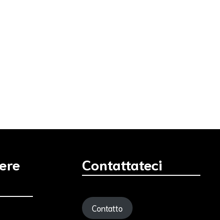
iere
Contattateci
Contatto