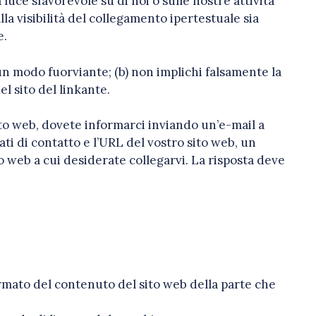
 luce sfavorevole su di noi o sulle nostre attività
lla visibilità del collegamento ipertestuale sia
e.
un modo fuorviante; (b) non implichi falsamente la
el sito del linkante.
ito web, dovete informarci inviando un’e-mail a
ti di contatto e l’URL del vostro sito web, un
o web a cui desiderate collegarvi. La risposta deve
ormato del contenuto del sito web della parte che