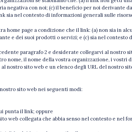
rganizzazioni se stabiliamo che: (a) il link non getti una
ia negativa con noi; (c) il beneficio per noi derivante da
ink sia nel contesto di informazioni generali sulle risors
a home page a condizione che il link: (a) non sia in alc
nte e dei suoi prodotti o servizi; e (c) sia nel contesto d
cedente paragrafo 2 e desiderate collegarvi al nostro s
ro nome, il nome della vostra organizzazione, i vostri da
i al nostro sito web e un elenco degli URL del nostro sit
 nostro sito web nei seguenti modi:
ui punta il link; oppure
 sito web collegata che abbia senso nel contesto e nel f