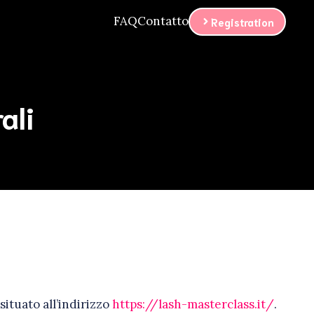
FAQ
Contatto
Registration
ali
situato all’indirizzo
https://lash-masterclass.it/
.